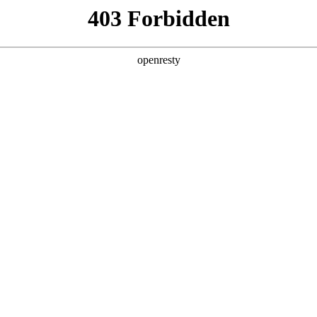
AUO について
ソリューション
製品
技術
メディ
活